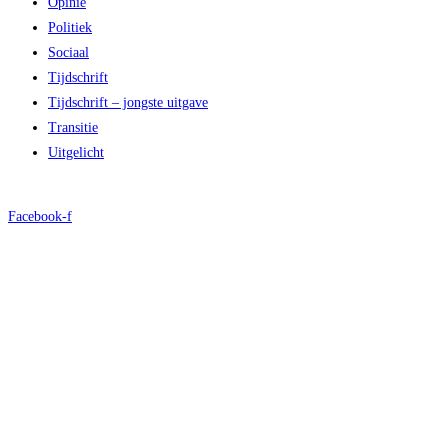
Opinie
Politiek
Sociaal
Tijdschrift
Tijdschrift – jongste uitgave
Transitie
Uitgelicht
Facebook-f