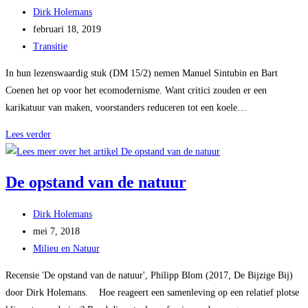
Bericht
Dirk Holemans
auteur:
Bericht
februari 18, 2019
gepubliceerd
Berichtcategorie:
Transitie
op:
In hun lezenswaardig stuk (DM 15/2) nemen Manuel Sintubin en Bart
Coenen het op voor het ecomodernisme. Want critici zouden er een
karikatuur van maken, voorstanders reduceren tot een koele…
Ecomodernisten:
Lees verder
een
vat
De opstand van de natuur
vol
tegenstrijdigheden
Bericht
Dirk Holemans
auteur:
Bericht
mei 7, 2018
gepubliceerd
Berichtcategorie:
Milieu en Natuur
op:
Recensie 'De opstand van de natuur', Philipp Blom (2017, De Bijzige Bij)
door Dirk Holemans. Hoe reageert een samenleving op een relatief plotse