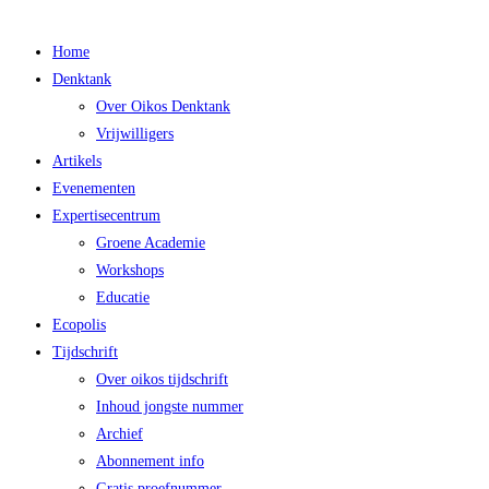
Main
Home
Menu
Denktank
Over Oikos Denktank
Vrijwilligers
Artikels
Evenementen
Expertisecentrum
Groene Academie
Workshops
Educatie
Ecopolis
Tijdschrift
Over oikos tijdschrift
Inhoud jongste nummer
Archief
Abonnement info
Gratis proefnummer