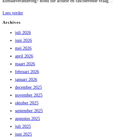
klimaatverandering? Rond die actuele en fascinerende vraag…
De
Lees verder
opstand
Archives
van
juli 2026
de
juni 2026
natuur
mei 2026
april 2026
maart 2026
februari 2026
januari 2026
december 2025
november 2025
oktober 2025
september 2025
augustus 2025
juli 2025
juni 2025