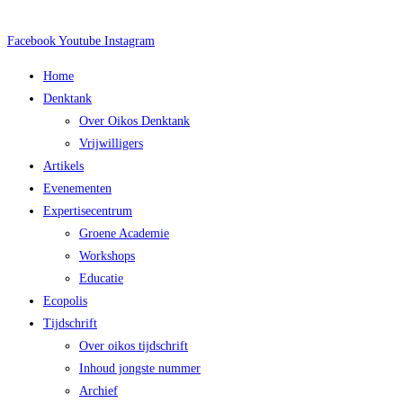
Ga
naar
Facebook
Youtube
Instagram
de
Main
Home
inhoud
Menu
Denktank
Over Oikos Denktank
Vrijwilligers
Artikels
Evenementen
Expertisecentrum
Groene Academie
Workshops
Educatie
Ecopolis
Tijdschrift
Over oikos tijdschrift
Inhoud jongste nummer
Archief