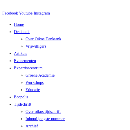
Facebook
Youtube
Instagram
Main
Home
Menu
Denktank
Over Oikos Denktank
Vrijwilligers
Artikels
Evenementen
Expertisecentrum
Groene Academie
Workshops
Educatie
Ecopolis
Tijdschrift
Over oikos tijdschrift
Inhoud jongste nummer
Archief