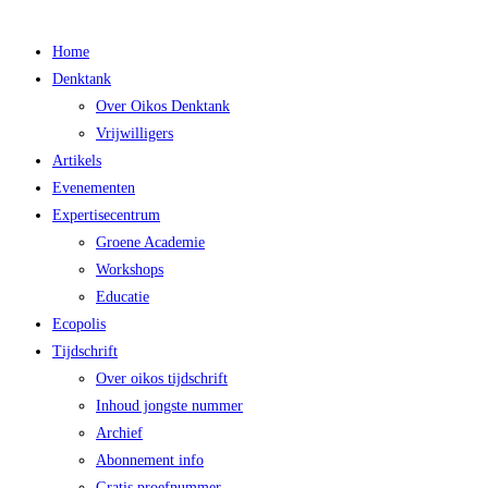
Main
Home
Menu
Denktank
Over Oikos Denktank
Vrijwilligers
Artikels
Evenementen
Expertisecentrum
Groene Academie
Workshops
Educatie
Ecopolis
Tijdschrift
Over oikos tijdschrift
Inhoud jongste nummer
Archief
Abonnement info
Gratis proefnummer