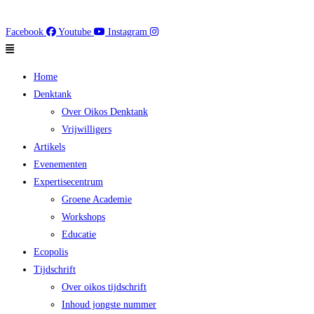
Facebook
Youtube
Instagram
Main
Menu
Home
Denktank
Over Oikos Denktank
Vrijwilligers
Artikels
Evenementen
Expertisecentrum
Groene Academie
Workshops
Educatie
Ecopolis
Tijdschrift
Over oikos tijdschrift
Inhoud jongste nummer