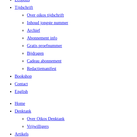
Tijdschrift
Over oikos tijdschrift
Inhoud jongste nummer
Archief
Abonnement info
Gratis proefnummer
Bijdragen
Cadeau abonnement
Redactiemanifest
Bookshop
Contact
English
Home
Denktank
Over Oikos Denktank
Vrijwilligers
Artikels