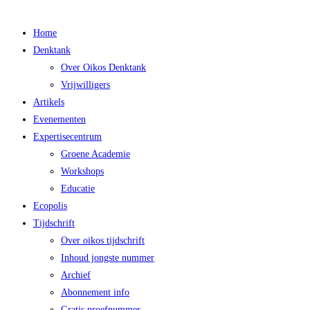
Main
Home
Menu
Denktank
Over Oikos Denktank
Vrijwilligers
Artikels
Evenementen
Expertisecentrum
Groene Academie
Workshops
Educatie
Ecopolis
Tijdschrift
Over oikos tijdschrift
Inhoud jongste nummer
Archief
Abonnement info
Gratis proefnummer