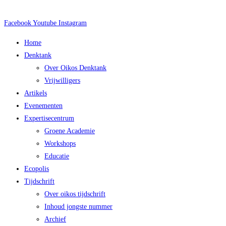
Facebook
Youtube
Instagram
Main
Home
Menu
Denktank
Over Oikos Denktank
Vrijwilligers
Artikels
Evenementen
Expertisecentrum
Groene Academie
Workshops
Educatie
Ecopolis
Tijdschrift
Over oikos tijdschrift
Inhoud jongste nummer
Archief