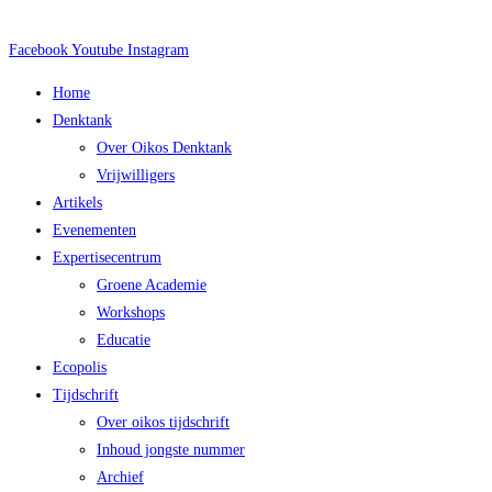
Facebook
Youtube
Instagram
Main
Home
Menu
Denktank
Over Oikos Denktank
Vrijwilligers
Artikels
Evenementen
Expertisecentrum
Groene Academie
Workshops
Educatie
Ecopolis
Tijdschrift
Over oikos tijdschrift
Inhoud jongste nummer
Archief