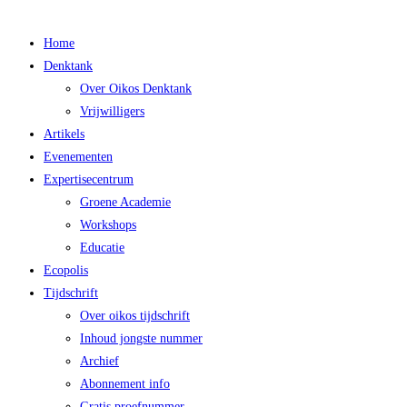
Main
Home
Menu
Denktank
Over Oikos Denktank
Vrijwilligers
Artikels
Evenementen
Expertisecentrum
Groene Academie
Workshops
Educatie
Ecopolis
Tijdschrift
Over oikos tijdschrift
Inhoud jongste nummer
Archief
Abonnement info
Gratis proefnummer