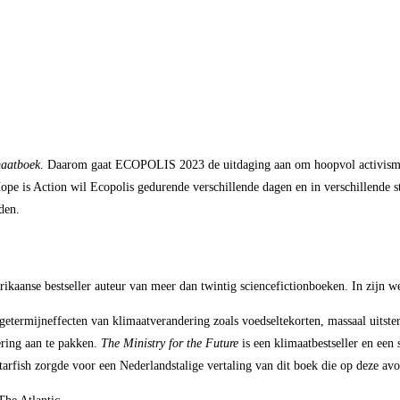
maatboek
. Daarom gaat ECOPOLIS 2023 de uitdaging aan om hoopvol activisme 
 is Action wil Ecopolis gedurende verschillende dagen en in verschillende ste
den.
anse bestseller auteur van meer dan twintig sciencefictionboeken. In zijn werk
etermijneffecten van klimaatverandering zoals voedseltekorten, massaal uitster
ring aan te pakken.
The Ministry for the Future
is een klimaatbestseller en een
Starfish zorgde voor een Nederlandstalige vertaling van dit boek die op deze av