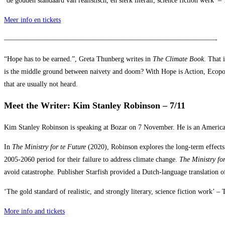
‘de gouden standaard van realistisch, en sterk literair, science fiction werk’ –
Meer info en tickets
——————————————————————————————-
“Hope has to be earned.”, Greta Thunberg writes in
The Climate Book
. That
is the middle ground between naivety and doom? With Hope is Action, Ecopolis 
that are usually not heard.
Meet the Writer: Kim Stanley Robinson – 7/11
Kim Stanley Robinson is speaking at Bozar on 7 November. He is an American b
In
The Ministry for te Future
(2020), Robinson explores the long-term effects o
2005-2060 period for their failure to address climate change.
The Ministry fo
avoid catastrophe. Publisher Starfish provided a Dutch-language translation o
‘The gold standard of realistic, and strongly literary, science fiction work’ – 
More info and tickets