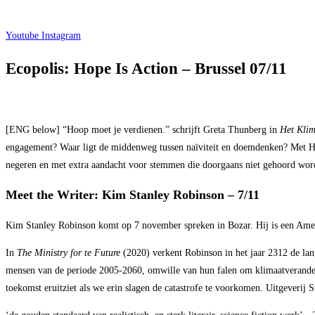
Youtube
Instagram
Ecopolis: Hope Is Action – Brussel 07/11
[ENG below] “Hoop moet je verdienen.” schrijft Greta Thunberg in
Het Kli
engagement? Waar ligt de middenweg tussen naïviteit en doemdenken? Met Hope
negeren en met extra aandacht voor stemmen die doorgaans niet gehoord wor
Meet the Writer: Kim Stanley Robinson – 7/11
Kim Stanley Robinson komt op 7 november spreken in Bozar. Hij is een Amerika
In
The Ministry for te Future
(2020) verkent Robinson in het jaar 2312 de lang
mensen van de periode 2005-2060, omwille van hun falen om klimaatverande
toekomst eruitziet als we erin slagen de catastrofe te voorkomen. Uitgeverij 