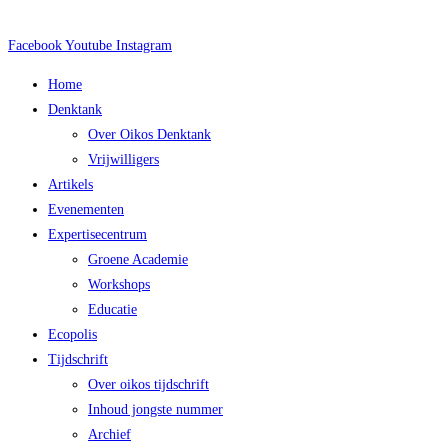
Facebook
Youtube
Instagram
Main
Home
Menu
Denktank
Over Oikos Denktank
Vrijwilligers
Artikels
Evenementen
Expertisecentrum
Groene Academie
Workshops
Educatie
Ecopolis
Tijdschrift
Over oikos tijdschrift
Inhoud jongste nummer
Archief