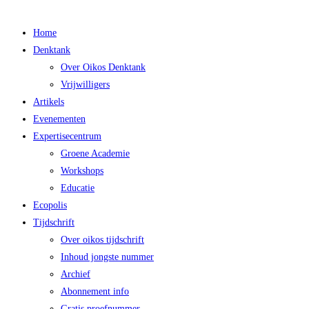
Main
Home
Menu
Denktank
Over Oikos Denktank
Vrijwilligers
Artikels
Evenementen
Expertisecentrum
Groene Academie
Workshops
Educatie
Ecopolis
Tijdschrift
Over oikos tijdschrift
Inhoud jongste nummer
Archief
Abonnement info
Gratis proefnummer