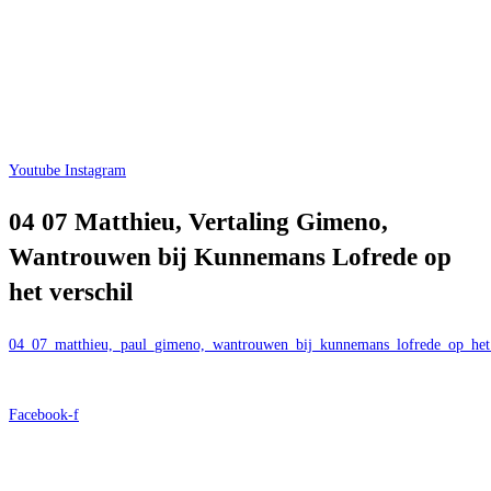
Youtube
Instagram
04 07 Matthieu, Vertaling Gimeno,
Wantrouwen bij Kunnemans Lofrede op
het verschil
04_07_matthieu,_paul_gimeno,_wantrouwen_bij_kunnemans_lofrede_op_het_v
Facebook-f